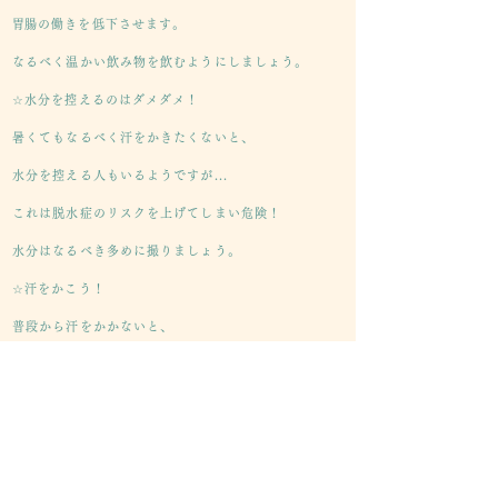
​胃腸の働きを低下させます。
なるべく温かい飲み物を飲むようにしましょう。
☆水分を控えるのはダメダメ！
暑くてもなるべく汗をかきたくないと、
水分を控える人もいるようですが...
これは脱水症のリスクを上げてしまい危険！
水分はなるべき多めに撮りましょう。
☆汗をかこう！
普段から汗をかかないと、
​いざ暑い場所で汗をかこうといるときに、
上手に汗をかけず、熱中症などを
起こしてしまうことも。
軽い運動やお風呂、サウナなどで、汗をかきましょ