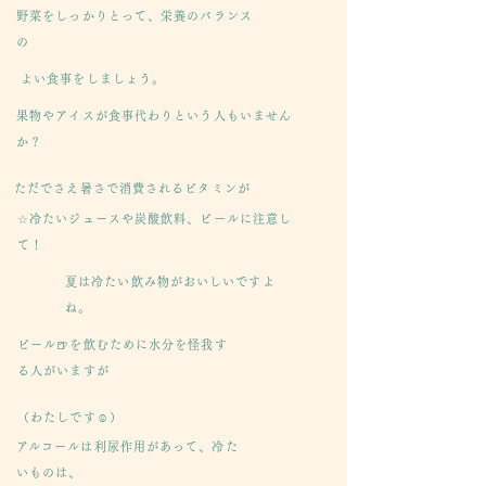
野菜をしっかりとって、栄養のバランス
の
よい食事をしましょう。
果物やアイスが食事代わりという人もいません
か？
ただでさえ暑さで消費されるビタミンが
☆冷たいジュースや炭酸飲料、ビールに注意し
て！
夏は冷たい飲み物がおいしいですよ
ね。
ビール🍺を飲むために水分を怪我す
る人がいますが
（わたしです☺️）
​アルコールは利尿作用があって、冷た
いものは、