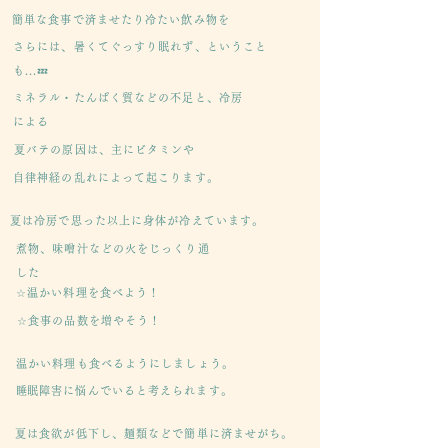
簡単な食事で済ませたり冷たい飲み物を
さらには、暑くてぐっすり眠れず、ということ
も...💤
ミネラル・たんぱく質などの不足と、冷房
による
夏バテの原因は、主にビタミンや
自律神経の乱れによって起こります。
夏は冷房で思った以上に身体が冷えています。
煮物、味噌汁などの火をじっくり通
した
​☆温かい料理を食べよう！
​☆食事の品数を増やそう！
温かい料理も食べるようにしましょう。
​睡眠障害に悩んでいると考えられます。
夏は食欲が低下し、麺類などで簡単に済ませがち。