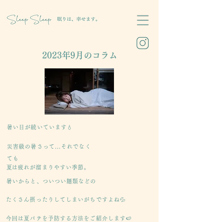
2023年​9月のコラム
暑い日が続いています💧
災害級の暑さって...それでなく
ても
​夏は疲れが溜まりやすい季節。
暑いからと、ついつい麺類などの
たくさん摂ったりしてしまいがちですよね💦
今回は夏バテを予防する方法をご紹介します🍉