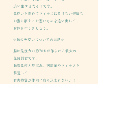
追い出す日だそうです。
​免疫力を高めてウイルスに負けない健康な
​お腹に溜まった悪いものを追い出して、
​身体を作りましょう。
​☆腸の免疫力についてのお話☆
​腸は免疫力の約70%が作られる最大の
免疫器官です。
​腸管免疫と呼ばれ、病原菌やウイルスを
撃退して、
​有害物質が体内に取り込まれないよう
防御しています。
​腸を含む口から肛門までを消化器官と言い、
​体内でありながら外部と直結
しているという意味で
​「内なる外」と表現されています。
「鬼は外！」「福は内！」