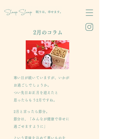
​2月のコラム
​寒い日が続いていますが、いかが
お過ごしでしょうか。
​つい先日お正月を迎えたと
思ったらもう2月ですね。
​2月と言ったら節分。
​節分は、「みんなが健康で幸せに
過ごせますように」
​という意味を込めて悪いものを